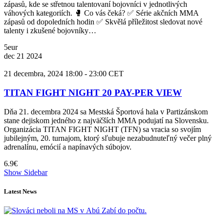
zápasů, kde se střetnou talentovaní bojovníci v jednotlivých
váhových kategoriích. 🥊 Co vás čeká? ✅ Série akčních MMA
zápasů od dopoledních hodin ✅ Skvělá příležitost sledovat nové
talenty i zkušené bojovníky…
5eur
dec
21
2024
21 decembra, 2024 18:00
-
23:00
CET
TITAN FIGHT NIGHT 20 PAY-PER VIEW
Dňa 21. decembra 2024 sa Mestská Športová hala v Partizánskom
stane dejiskom jedného z najväčších MMA podujatí na Slovensku.
Organizácia TITAN FIGHT NIGHT (TFN) sa vracia so svojím
jubilejným, 20. turnajom, ktorý sľubuje nezabudnuteľný večer plný
adrenalínu, emócií a napínavých súbojov.
6.9€
Show Sidebar
Latest News