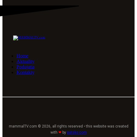
Home
Aktuality
Podujatia
Kontakty
mammalTV.com © 2026, all rights reserved • this website was created
with
❤
by
putsko.com