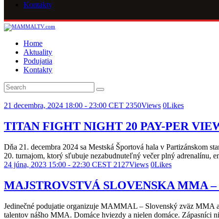
Kontakty
Home
Aktuality
Podujatia
Kontakty
21 decembra, 2024 18:00
-
23:00
CET
2350
Views
0
Likes
TITAN FIGHT NIGHT 20 PAY-PER VIE
Dňa 21. decembra 2024 sa Mestská Športová hala v Partizánskom s
20. turnajom, ktorý sľubuje nezabudnuteľný večer plný adrenalínu, e
24 júna, 2023 15:00
-
22:30
CEST
2127
Views
0
Likes
MAJSTROVSTVÁ SLOVENSKA MMA –
Jedinečné podujatie organizuje MAMMAL – Slovenský zväz MMA a do
talentov nášho MMA. Domáce hviezdy a nielen domáce. Zápasníci ni