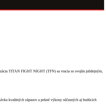
anizácia TITAN FIGHT NIGHT (TFN) sa vracia so svojím jubilejným,
vku kvalitných zápasov a pekné výkony súčasných aj budúcich