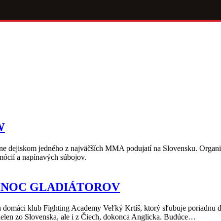
W
tane dejiskom jedného z najväčších MMA podujatí na Slovensku. Org
mócií a napínavých súbojov.
 NOC GLADIÁTOROV
máci klub Fighting Academy Veľký Krtíš, ktorý sľubuje poriadnu dá
elen zo Slovenska, ale i z Čiech, dokonca Anglicka. Budúce…